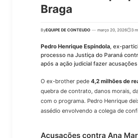
Braga
By
EQUIPE DE CONTEUDO
—
março 20, 2026
3 m
Pedro Henrique Espíndola
, ex-parti
processo na Justiça do Paraná cont
após a ação judicial fazer acusaçõe
O ex-brother pede
4,2 milhões de re
quebra de contrato, danos morais, da
com o programa. Pedro Henrique deix
assédio envolvendo a colega de con
Acusações contra Ana Mar