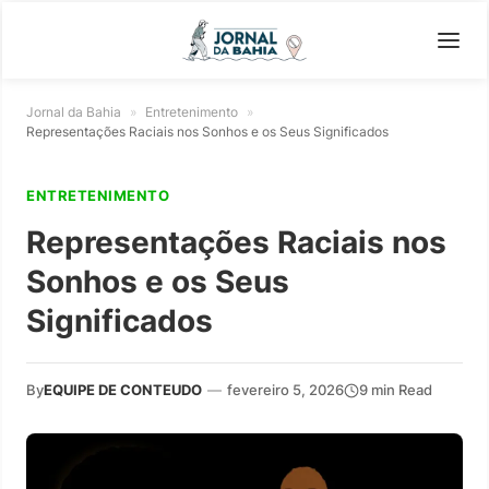
Jornal da Bahia
»
Entretenimento
»
Representações Raciais nos Sonhos e os Seus Significados
ENTRETENIMENTO
Representações Raciais nos
Sonhos e os Seus
Significados
By
EQUIPE DE CONTEUDO
—
fevereiro 5, 2026
9 min Read