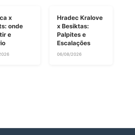
ca x
Hradec Kralove
ts: onde
x Besiktas:
tir e
Palpites e
io
Escalações
2026
06/08/2026