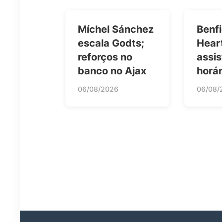
Míchel Sánchez
Benfi
escala Godts;
Hear
reforços no
assis
banco no Ajax
horár
06/08/2026
06/08/